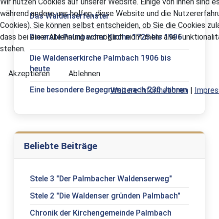
Wir nutzen Cookies auf unserer Website. Einige von ihnen sind es
während andere uns helfen, diese Website und die Nutzererfahr
Das Waldenserfenster
Cookies). Sie können selbst entscheiden, ob Sie die Cookies zu
dass bei einer Ablehnung womöglich nicht mehr alle Funktionali
Die erste Palmbacher Kirche 1725 bis 1906
stehen.
Die Waldenserkirche Palmbach 1906 bis
heute
Akzeptieren
Ablehnen
Eine besondere Begegnung nach 230 Jahren
Weitere Informationen
|
Impre
Beliebte Beiträge
Stele 3 "Der Palmbacher Waldenserweg"
Stele 2 "Die Waldenser gründen Palmbach"
Chronik der Kirchengemeinde Palmbach